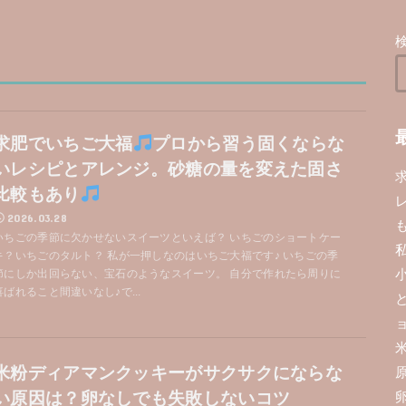
求肥でいちご大福
プロから習う固くならな
いレシピとアレンジ。砂糖の量を変えた固さ
比較もあり
2026.03.28
いちごの季節に欠かせないスイーツといえば？ いちごのショートケー
キ？いちごのタルト？ 私が一押しなのはいちご大福です♪ いちごの季
節にしか出回らない、宝石のようなスイーツ。 自分で作れたら周りに
喜ばれること間違いなし♪で...
米粉ディアマンクッキーがサクサクにならな
い原因は？卵なしでも失敗しないコツ