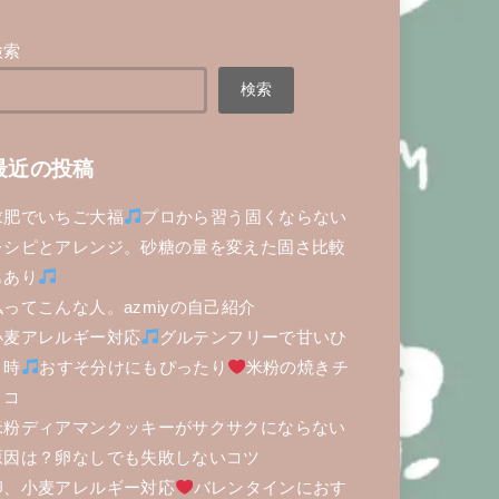
検索
検索
最近の投稿
求肥でいちご大福
プロから習う固くならない
レシピとアレンジ。砂糖の量を変えた固さ比較
もあり
私ってこんな人。azmiyの自己紹介
小麦アレルギー対応
グルテンフリーで甘いひ
と時
おすそ分けにもぴったり
米粉の焼きチ
ョコ
米粉ディアマンクッキーがサクサクにならない
原因は？卵なしでも失敗しないコツ
卵、小麦アレルギー対応
バレンタインにおす