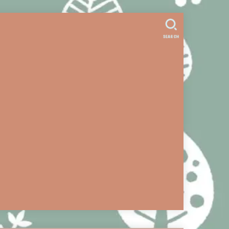
。
SEARCH