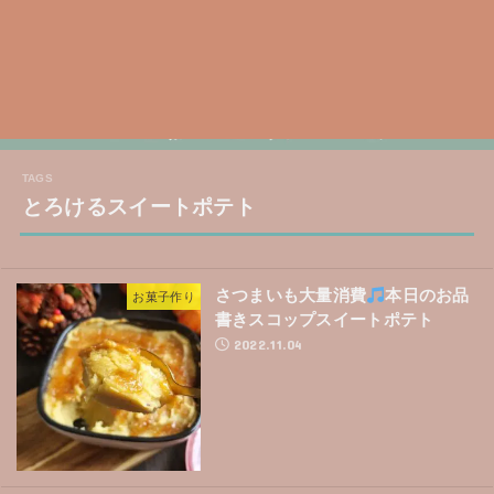
とろけるスイートポテト
さつまいも大量消費
本日のお品
お菓子作り
書きスコップスイートポテト
2022.11.04