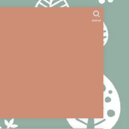
。
SEARCH