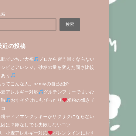
検索
検索
最近の投稿
求肥でいちご大福
プロから習う固くならない
レシピとアレンジ。砂糖の量を変えた固さ比較
もあり
私ってこんな人。azmiyの自己紹介
小麦アレルギー対応
グルテンフリーで甘いひ
と時
おすそ分けにもぴったり
米粉の焼きチ
ョコ
米粉ディアマンクッキーがサクサクにならない
原因は？卵なしでも失敗しないコツ
卵、小麦アレルギー対応
バレンタインにおす