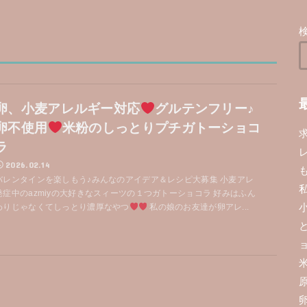
卵、小麦アレルギー対応
グルテンフリー♪
卵不使用
米粉のしっとりプチガトーショコ
ラ
2026.02.14
バレンタインを楽しもう♪みんなのアイデア＆レシピ大募集 小麦アレ
発症中のazmiyの大好きなスィーツの１つガトーショコラ 好みはふん
わりじゃなくてしっとり濃厚なやつ
私の娘のお友達が卵アレ...