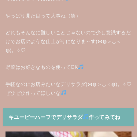
やっぱり見た目って大事ね（笑）
どれもそんなに難しいことじゃないので少し意識するだ
けでお店のような仕上がりになりま～す(⋈◍＞◡＜
◍)。✧♡
野菜はお好きなものを使ってOK
手軽なのにお店みたいなデリサラダ(⋈◍＞◡＜◍)。✧♡
ぜひぜひ作ってほしいな
キユーピーハーフでデリサラダ
作ってみてね