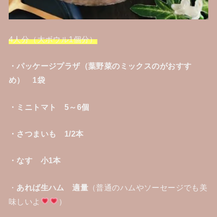
4人分（大ボウル1個分）
・パッケージプラザ（葉野菜のミックスのがおすす
め） 1袋
・ミニトマト 5～6個
・さつまいも 1/2本
・なす 小1本
・
あれば生ハム 適量
（普通のハムやソーセージでも美
味しいよ
）