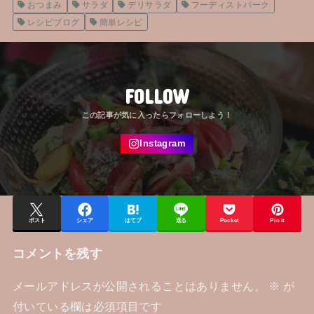
おつまみ
サラダ
デリサラダ
フーディストパーク
レシピブログ
簡単レシピ
FOLLOW
ポスト
シェア
はてブ
送る
Pocket
Pin it
コメントを残す
メールアドレスが公開されることはありません。
※
が
付いている欄は必須項目です