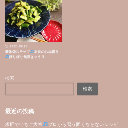
2023.08.25
簡単②ステップ
本日のお品書き
ぽりぽり無限きゅうり
検索
検索
最近の投稿
求肥でいちご大福
プロから習う固くならないレシピ