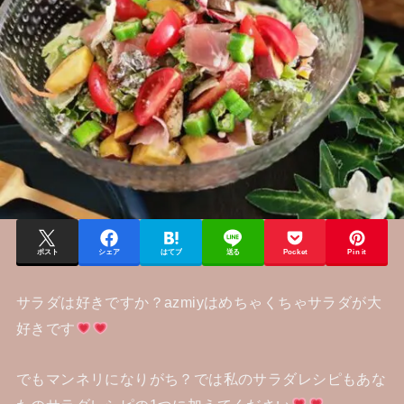
ポスト
シェア
はてブ
送る
Pocket
Pin it
サラダは好きですか？azmiyはめちゃくちゃサラダが大
好きです
でもマンネリになりがち？では私のサラダレシピもあな