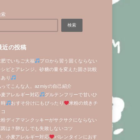
検索
検索
最近の投稿
求肥でいちご大福
プロから習う固くならない
レシピとアレンジ。砂糖の量を変えた固さ比較
もあり
私ってこんな人。azmiyの自己紹介
小麦アレルギー対応
グルテンフリーで甘いひ
と時
おすそ分けにもぴったり
米粉の焼きチ
ョコ
米粉ディアマンクッキーがサクサクにならない
原因は？卵なしでも失敗しないコツ
卵、小麦アレルギー対応
バレンタインにおす