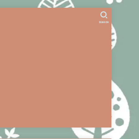
。
SEARCH