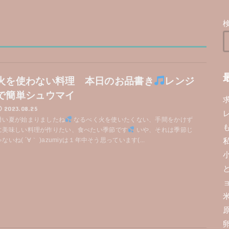
火を使わない料理 本日のお品書き
レンジ
で簡単シュウマイ
2023.08.25
暑い夏が始まりましたね
なるべく火を使いたくない、手間をかけず
に美味しい料理が作りたい、食べたい季節です
いや、それは季節じ
ゃないね( ´∀｀ )azumiyは１年中そう思っています(...