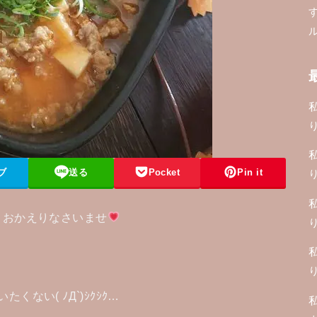
ブ
送る
Pocket
Pin it
＆おかえりなさいませ
たくない( ﾉД`)ｼｸｼｸ…