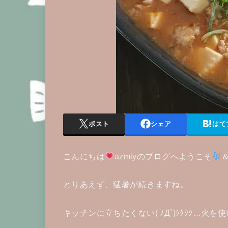
ポスト
シェア
はて
こんにちは
azmiyのブログへようこそ
とりあえず、猛暑が続きますね。
キッチンに立ちたくない( ﾉД`)ｼｸｼｸ…火を使い