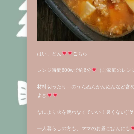
はい、どん
こちら
レンジ時間600wで約6分
（ご家庭のレン
材料切ったり…のうんぬんかんぬんなど含め
よき
なにより火を使わなくていい！暑くない( ´∀
一人暮らしの方も、ママのお昼ごはんにも