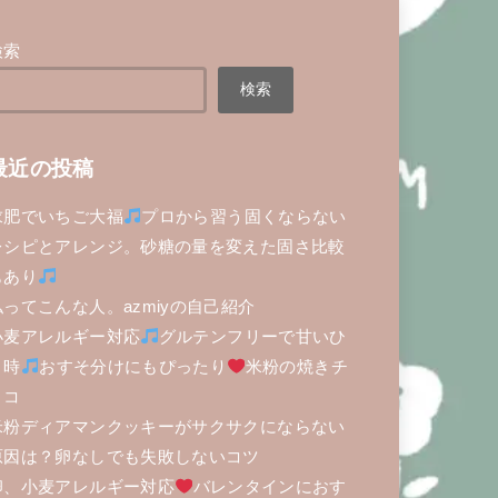
検索
検索
最近の投稿
求肥でいちご大福
プロから習う固くならない
レシピとアレンジ。砂糖の量を変えた固さ比較
もあり
私ってこんな人。azmiyの自己紹介
小麦アレルギー対応
グルテンフリーで甘いひ
と時
おすそ分けにもぴったり
米粉の焼きチ
ョコ
米粉ディアマンクッキーがサクサクにならない
原因は？卵なしでも失敗しないコツ
卵、小麦アレルギー対応
バレンタインにおす