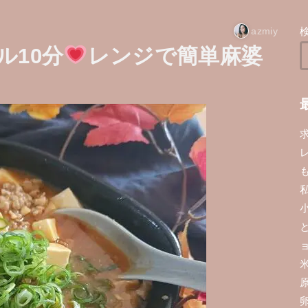
azmiy
ル10分
レンジで簡単麻婆