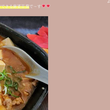
でできる麻婆豆腐
で～す