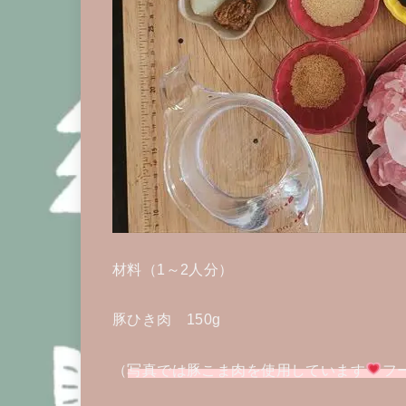
材料（1～2人分）
豚ひき肉 150g
（
写真では豚こま肉を使用しています
フ