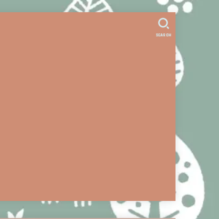
。
SEARCH